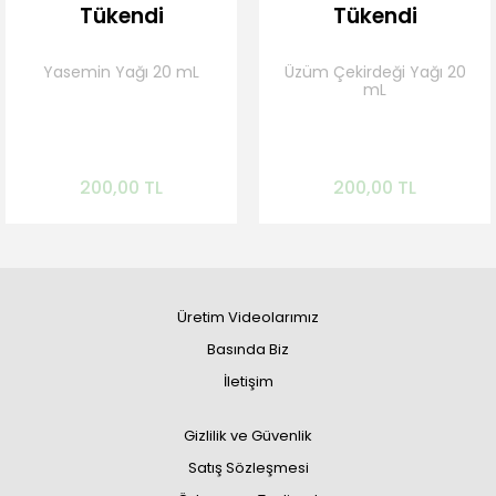
Tükendi
Tükendi
Yasemin Yağı 20 mL
Üzüm Çekirdeği Yağı 20
mL
Gelince Haber Ver
Gelince Haber Ver
200,00 TL
200,00 TL
Üretim Videolarımız
Basında Biz
İletişim
Gizlilik ve Güvenlik
Satış Sözleşmesi