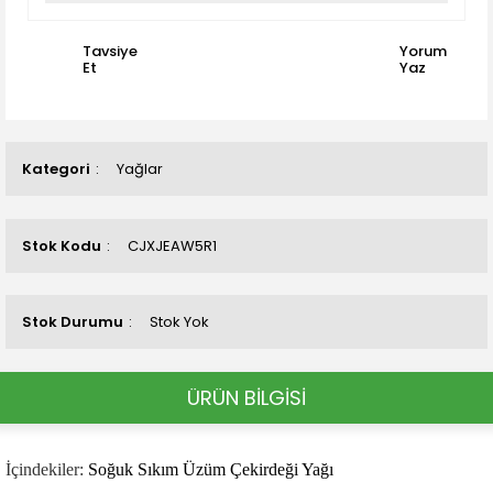
Tavsiye
Yorum
Et
Yaz
Kategori
Yağlar
Stok Kodu
CJXJEAW5R1
Stok Durumu
Stok Yok
ÜRÜN BİLGİSİ
İçindekiler:
Soğuk Sıkım Üzüm Çekirdeği Yağı