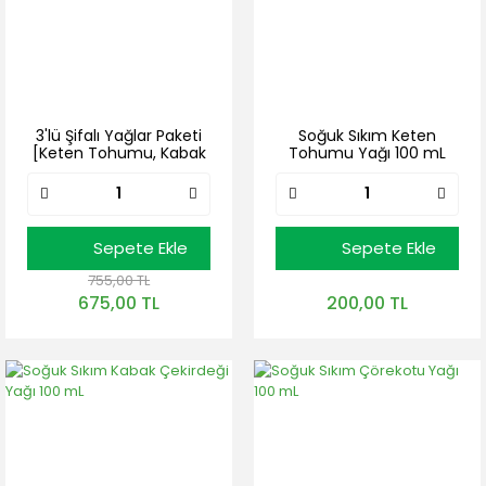
3'lü Şifalı Yağlar Paketi
Soğuk Sıkım Keten
[Keten Tohumu, Kabak
Tohumu Yağı 100 mL
Çekirdeği, Çörek Otu
Yağı] 3 Adet x 100 mL
Sepete Ekle
Sepete Ekle
755,00 TL
675,00 TL
200,00 TL