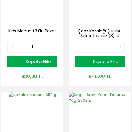
Kids Macun (3)'lü Paket
Çam Kozalağı Şurubu
Şeker İlavesiz (3)'lü
Paket (3 adet * 425 mL)
Sepete Ekle
Sepete Ekle
920,00 TL
645,00 TL