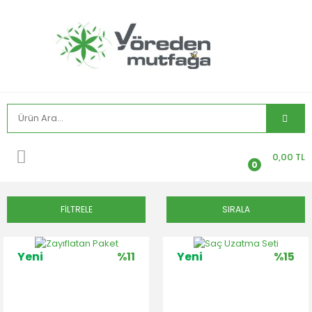
0,00 TL
0
FİLTRELE
SIRALA
Yeni
%11
Yeni
%15