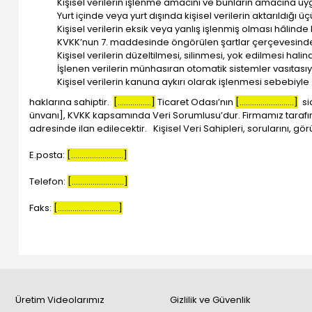
Kişisel verilerin işlenme amacını ve bunların amacına uy
Yurt içinde veya yurt dışında kişisel verilerin aktarıldığı üç
Kişisel verilerin eksik veya yanlış işlenmiş olması hâlinde
KVKK’nun 7. maddesinde öngörülen şartlar çerçevesinde ki
Kişisel verilerin düzeltilmesi, silinmesi, yok edilmesi halin
İşlenen verilerin münhasıran otomatik sistemler vasıtasıyl
Kişisel verilerin kanuna aykırı olarak işlenmesi sebebiyl
haklarına sahiptir.
[................]
Ticaret Odası’nın
[..........................]
sic
ünvanı], KVKK kapsamında Veri Sorumlusu’dur. Firmamız tarafın
adresinde ilan edilecektir. Kişisel Veri Sahipleri, sorularını, gör
E.posta:
[.........................]
Telefon:
[.........................]
Faks:
[.............................]
Üretim Videolarımız
Gizlilik ve Güvenlik