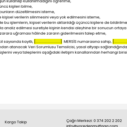
gun kullanılıp kullanılmadığını öğrenme,
üncü kişileri bilme,
 bunların düzeltilmesini isteme,
şisel verilerin silinmesini veya yok edilmesini isteme,
de bu işlemlerin, kişisel verilerin aktarıldığı üçüncü kişilere de bildirilm
a analiz edilmesi suretiyle kişinin kendisi aleyhine bir sonucun ortaya
e zarara uğraması hâlinde zararın giderilmesini talep etme,
il sayısında kayıtlı,
[.............................]
MERSİS numarasına sahip,
[...............
dan atanacak Veri Sorumlusu Temsilcisi, yasal altyapı sağlandığında 
üşlerini veya taleplerini aşağıdaki iletişim kanallarından herhangi birisi
Çağrı Merkezi: 0 374 202 2 202
Kargo Takip
info@yoredenmutfaga.com