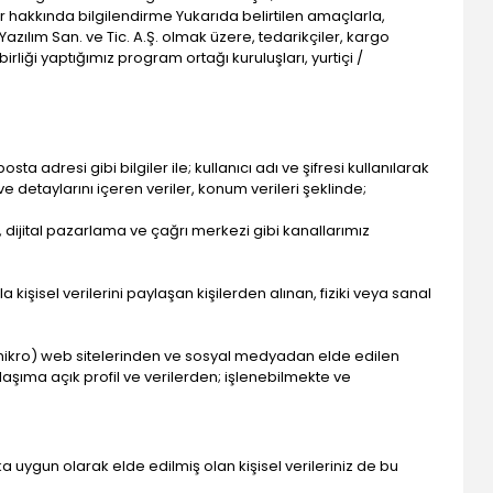
lar hakkında bilgilendirme Yukarıda belirtilen amaçlarla,
 Yazılım San. ve Tic. A.Ş. olmak üzere, tedarikçiler, kargo
 birliği yaptığımız program ortağı kuruluşları, yurtiçi /
 adresi gibi bilgiler ile; kullanıcı adı ve şifresi kullanılarak
 ve detaylarını içeren veriler, konum verileri şeklinde;
r, dijital pazarlama ve çağrı merkezi gibi kanallarımız
a kişisel verilerini paylaşan kişilerden alınan, fiziki veya sanal
 (mikro) web sitelerinden ve sosyal medyadan elde edilen
aşıma açık profil ve verilerden; işlenebilmekte ve
uka uygun olarak elde edilmiş olan kişisel verileriniz de bu