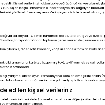
necektir. Kişisel verilerinizin aktarılabileceği üçüncü kişi veya kuruluş
işi / kuruluşlar; başta Firmamızın e-ticaret altyapısını sağlayan IdeaSoft
iyetlerimizi yürütmek üzere ve/veya Veri İşleyen sıfatı ile hizmet alınan, iş
ığıyla ad, soyad, TC kimlik numarası, adres, telefon, iş veya özel e-posta
IP kayıtları, tarayıcı tarafından toplanan çerez verileri ile gezinme süre
kçilerimiz, diğer satış kanalları, kağıt üzerindeki formlar, kartvizitle
ek gibi amaçlarla, kartvizit, özgeçmiş (cv), teklif vermek ve sair yollarl
elektronik ortamdan;
si, blog, yarışma, anket, oyun, kampanya ve benzeri amaçlı kullanılan
veri tabanlarının sunduğu veriler, sosyal medya platformlarından payl
edilen kişisel verileriniz
, elektronik ileti izni, ürün / hizmet satın alma ve diğer şekillerde huk
e ve muhafaza edilmektedir.