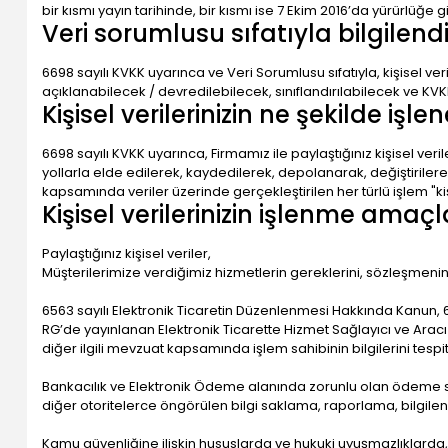
bir kısmı yayın tarihinde, bir kısmı ise 7 Ekim 2016’da yürürlüğe gi
Veri sorumlusu sıfatıyla bilgilen
6698 sayılı KVKK uyarınca ve Veri Sorumlusu sıfatıyla, kişisel 
açıklanabilecek / devredilebilecek, sınıflandırılabilecek ve KVKK
Kişisel verilerinizin ne şekilde işle
6698 sayılı KVKK uyarınca, Firmamız ile paylaştığınız kişisel v
yollarla elde edilerek, kaydedilerek, depolanarak, değiştiriler
kapsamında veriler üzerinde gerçekleştirilen her türlü işlem "ki
Kişisel verilerinizin işlenme amaç
Paylaştığınız kişisel veriler,
Müşterilerimize verdiğimiz hizmetlerin gereklerini, sözleşmenin
6563 sayılı Elektronik Ticaretin Düzenlenmesi Hakkında Kanun, 
RG’de yayınlanan Elektronik Ticarette Hizmet Sağlayıcı ve Aracı
diğer ilgili mevzuat kapsamında işlem sahibinin bilgilerini tespit
Bankacılık ve Elektronik Ödeme alanında zorunlu olan ödeme s
diğer otoritelerce öngörülen bilgi saklama, raporlama, bilgile
Kamu güvenliğine ilişkin hususlarda ve hukuki uyuşmazlıklarda, 