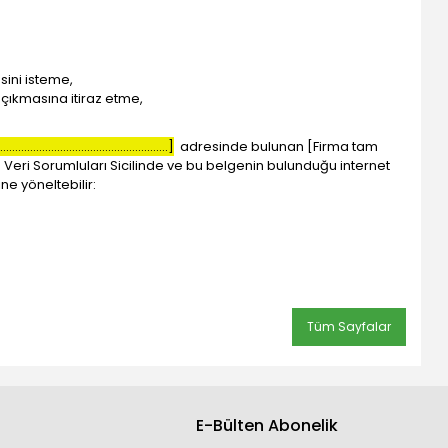
esini isteme,
 çıkmasına itiraz etme,
........................................................]
adresinde bulunan [Firma tam
Veri Sorumluları Sicilinde ve bu belgenin bulunduğu internet
ne yöneltebilir:
Tüm Sayfalar
E-Bülten Abonelik