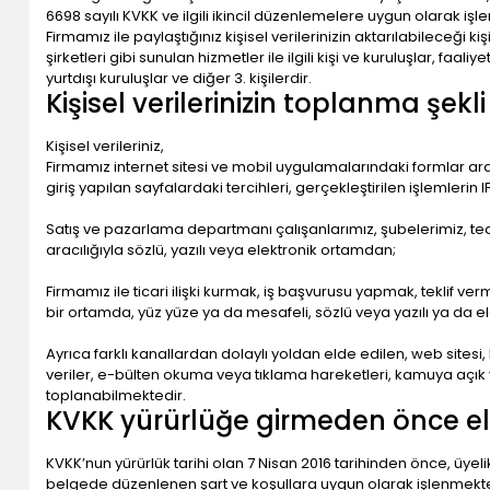
6698 sayılı KVKK ve ilgili ikincil düzenlemelere uygun olarak işle
Firmamız ile paylaştığınız kişisel verilerinizin aktarılabileceği k
şirketleri gibi sunulan hizmetler ile ilgili kişi ve kuruluşlar, faal
yurtdışı kuruluşlar ve diğer 3. kişilerdir.
Kişisel verilerinizin toplanma şekli
Kişisel verileriniz,
Firmamız internet sitesi ve mobil uygulamalarındaki formlar aracıl
giriş yapılan sayfalardaki tercihleri, gerçekleştirilen işlemlerin 
Satış ve pazarlama departmanı çalışanlarımız, şubelerimiz, tedari
aracılığıyla sözlü, yazılı veya elektronik ortamdan;
Firmamız ile ticari ilişki kurmak, iş başvurusu yapmak, teklif verm
bir ortamda, yüz yüze ya da mesafeli, sözlü veya yazılı ya da 
Ayrıca farklı kanallardan dolaylı yoldan elde edilen, web site
veriler, e-bülten okuma veya tıklama hareketleri, kamuya açık 
toplanabilmektedir.
KVKK yürürlüğe girmeden önce elde 
KVKK’nun yürürlük tarihi olan 7 Nisan 2016 tarihinden önce, üyelik
belgede düzenlenen şart ve koşullara uygun olarak işlenmekt