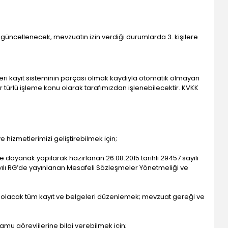
, güncellenecek, mevzuatın izin verdiği durumlarda 3. kişilere
 veri kayıt sisteminin parçası olmak kaydıyla otomatik olmayan
r türlü işleme konu olarak tarafımızdan işlenebilecektir. KVKK
 hizmetlerimizi geliştirebilmek için;
 dayanak yapılarak hazırlanan 26.08.2015 tarihli 29457 sayılı
sayılı RG’de yayınlanan Mesafeli Sözleşmeler Yönetmeliği ve
 olacak tüm kayıt ve belgeleri düzenlemek; mevzuat gereği ve
mu görevlilerine bilgi verebilmek için;