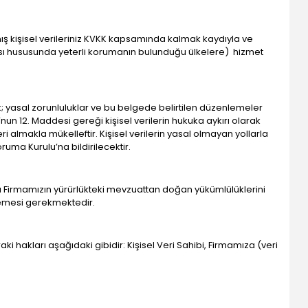
ış kişisel verileriniz KVKK kapsamında kalmak kaydıyla ve
ması hususunda yeterli korumanın bulunduğu ülkelere) hizmet
k; yasal zorunluluklar ve bu belgede belirtilen düzenlemeler
K’nun 12. Maddesi gereği kişisel verilerin hukuka aykırı olarak
ri almakla mükelleftir. Kişisel verilerin yasal olmayan yollarla
uma Kurulu’na bildirilecektir.
 Firmamızın yürürlükteki mevzuattan doğan yükümlülüklerini
llemesi gerekmektedir.
ki hakları aşağıdaki gibidir: Kişisel Veri Sahibi, Firmamıza (veri