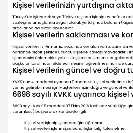
Kişisel verilerinizin yurtdışına akt
Türkiye’de işlenerek veya Türkiye dışında işlenip muhafaza edi
sözleşme amaçlarına uygun olarak yurtdışında bulunan (Kişisel 
aracılarına da aktarılabilecektir.
Kişisel verilerin saklanması ve k
Kişisel verileriniz, Firmamız nezdinde yer alan veri tabanında
haricinde hiçbir şekilde üçüncü kişilerle paylaşılmayacaktır. Firm
işlenmesini önlemekle, yetkisiz kişilerin erişimlerini engellemekl
başkaları tarafından elde edilmesinin öğrenilmesi halinde durum
Kişisel verilerin güncel ve doğru 
KVKK’nun 4. maddesi uyarınca Firmamızın kişisel verilerinizi
yerine getirebilmesi için Müşterilerimizin doğru ve güncel ve
6698 sayılı KVKK uyarınca kişisel 
6698 sayılı KVKK 11.maddesi 07 Ekim 2016 tarihinde yürürlüğe girm
sorumlusu) başvurarak kendisiyle ilgili;
Kişisel veri işlenip işlenmediğini öğrenme,
Kişisel verileri işlenmişse buna ilişkin bilgi talep etme,