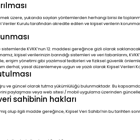
arılması
lmek üzere, yukarıda sayılan yöntemlerden herhangi birisi ile toplanm
Veriler Kurulu tarafından akredite edilen ve kişisel verilerin korun
orunması
 ve sistemlerde KVKK’nun 12. maddesi gereğince gizli olarak saklanaca
amız, kişisel verilerinizin barındığı sistemleri ve veri tabanlarını, KVK
e, erişim yönetimi gibi yazılımsal tedbirleri ve fiziksel güvenlik önlemle
 derhal, yasal düzenlemeye uygun ve yazılı olarak Kişisel Verileri Kor
tutulması
 doğru ve güncel olarak tutma yükümlülüğü bulunmaktadır. Bu kapsamda
rilerini paylaşması veya web sitesi / mobil uygulama üzerinden günce
veri sahibinin hakları
iş olup ilgili madde gereğince, Kişisel Veri Sahibi’nin bu tarihten sonra