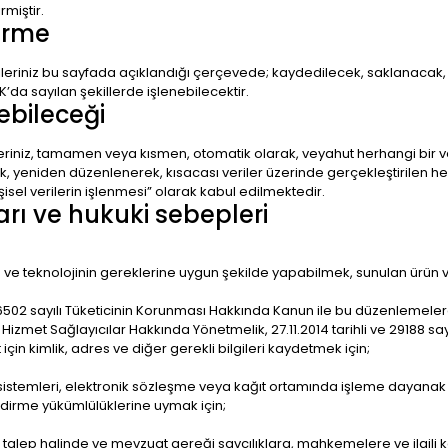
rmiştir.
dirme
verileriniz bu sayfada açıklandığı çerçevede; kaydedilecek, saklanacak
’da sayılan şekillerde işlenebilecektir.
nebileceği
erileriniz, tamamen veya kısmen, otomatik olarak, veyahut herhangi bir
ek, yeniden düzenlenerek, kısacası veriler üzerinde gerçekleştirilen he
şisel verilerin işlenmesi” olarak kabul edilmektedir.
ları ve hukuki sebepleri
 ve teknolojinin gereklerine uygun şekilde yapabilmek, sunulan ürün ve
6502 sayılı Tüketicinin Korunması Hakkında Kanun ile bu düzenlemelere
 Hizmet Sağlayıcılar Hakkında Yönetmelik, 27.11.2014 tarihli ve 29188 
 için kimlik, adres ve diğer gerekli bilgileri kaydetmek için;
istemleri, elektronik sözleşme veya kağıt ortamında işleme dayanak
ndirme yükümlülüklerine uymak için;
talep halinde ve mevzuat gereği savcılıklara, mahkemelere ve ilgili ka