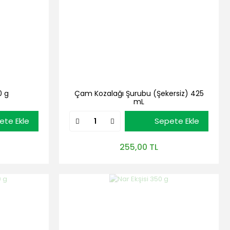
0 g
Çam Kozalağı Şurubu (Şekersiz) 425
mL
ete Ekle
Sepete Ekle
255,00 TL