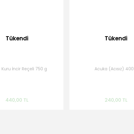
Tükendi
Tükendi
i Kuru İncir Reçeli 750 g
Acuka (Acısız) 400
elince Haber Ver
Gelince Haber Ve
440,00 TL
240,00 TL