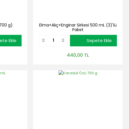
 700 g)
Elma+Alıç+Enginar Sirkesi 500 mL (3)'lü
Paket
ete Ekle
Sepete Ekle
440,00 TL