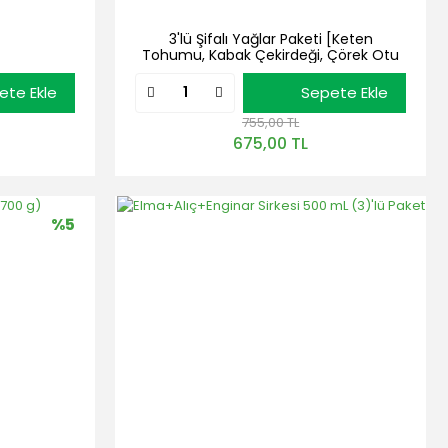
3'lü Şifalı Yağlar Paketi [Keten
Tohumu, Kabak Çekirdeği, Çörek Otu
Yağı] 3 Adet x 100 mL
ete Ekle
Sepete Ekle
755,00 TL
675,00 TL
%5