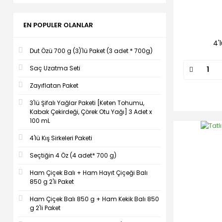
EN POPULER OLANLAR
4'
Dut Özü 700 g (3)'lü Paket (3 adet * 700g)
Saç Uzatma Seti
Zayıflatan Paket
3'lü Şifalı Yağlar Paketi [Keten Tohumu,
Kabak Çekirdeği, Çörek Otu Yağı] 3 Adet x
100 mL
4'lü Kış Sirkeleri Paketi
Seçtiğin 4 Öz (4 adet* 700 g)
Ham Çiçek Balı + Ham Hayıt Çiçeği Balı
850 g 2'li Paket
Ham Çiçek Balı 850 g + Ham Kekik Balı 850
g 2'li Paket