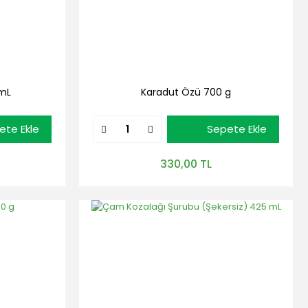
 mL
Karadut Özü 700 g
ete Ekle
Sepete Ekle
330,00 TL