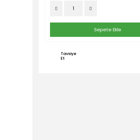
Sepete Ekle
Tavsiye
Et