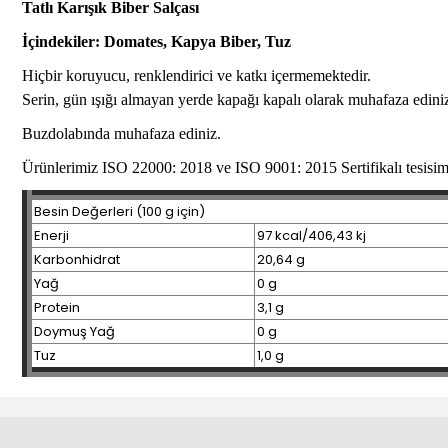
Tatlı Karışık Biber Salçası
İçindekiler: Domates, Kapya Biber, Tuz
Hiçbir koruyucu, renklendirici ve katkı içermemektedir.
Serin, gün ışığı almayan yerde kapağı kapalı olarak muhafaza edini
Buzdolabında muhafaza ediniz.
Ürünlerimiz ISO 22000: 2018 ve ISO 9001: 2015 Sertifikalı tesisim
Besin Değerleri (100 g için)
Enerji
97 kcal/406,43 kj
Karbonhidrat
20,64 g
Yağ
0 g
Protein
3,1 g
Doymuş Yağ
0 g
Tuz
1,0 g