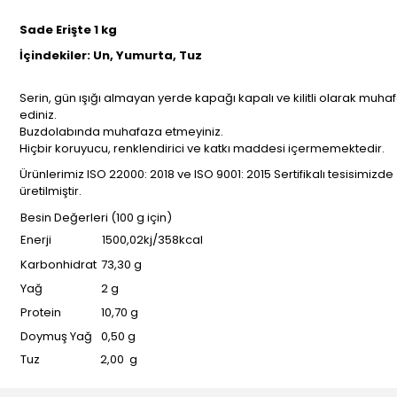
Sade Erişte 1 kg
İçindekiler: Un, Yumurta, Tuz
Serin, gün ışığı almayan yerde kapağı kapalı ve kilitli olarak muha
ediniz.
Buzdolabında muhafaza etmeyiniz.
Hiçbir koruyucu, renklendirici ve katkı maddesi içermemektedir.
Ürünlerimiz ISO 22000: 2018 ve ISO 9001: 2015 Sertifikalı tesisimizde
üretilmiştir.
Besin Değerleri (100 g için)
Enerji
1500,02kj/358kcal
Karbonhidrat
73,30 g
Yağ
2 g
Protein
10,70 g
Doymuş Yağ
0,50 g
Tuz
2,00 g