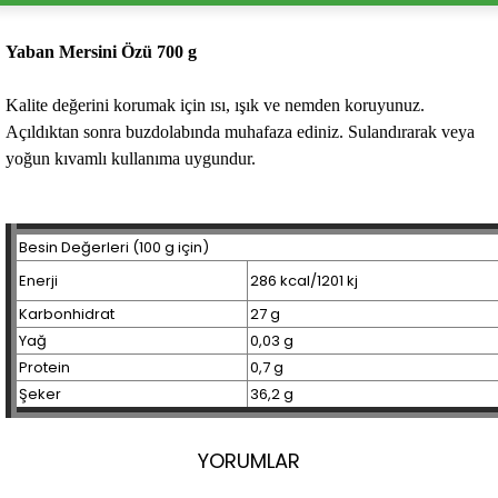
Yaban Mersini Özü 700 g
Kalite değerini korumak için ısı, ışık ve nemden koruyunuz.
Açıldıktan sonra buzdolabında muhafaza ediniz. Sulandırarak veya
yoğun kıvamlı kullanıma uygundur.
Besin Değerleri (100 g için)
Enerji
286 kcal/1201 kj
Karbonhidrat
27 g
Yağ
0,03 g
Protein
0,7 g
Şeker
36,2 g
YORUMLAR