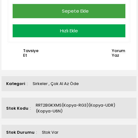
Sepete Ekle
Hızlı Ekle
Tavsiye
Yorum
Et
Yaz
Kategori
Sirkeler
,
Çok Al Az Öde
RRT2BGKXMS(Kopya-RG3)(Kopya-UDR)
Stok Kodu
(Kopya-U6N)
Stok Durumu
Stok Var