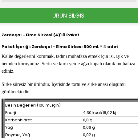
ÜRÜN BİLGİSİ
Zerdeçal - Elma Sirkesi (4)'lü Paket
Paket İçeriği:
Zerdeçal - Elma Sirkesi 500 mL * 4 adet
Kalite değerlerini korumak, tadını muhafaza etmek için ısı, ışık ve
nemden koruyunuz. Serin ve kuru yerde ağzı kapalı olarak muhafaza
ediniz.
Sirke süresiz bir üründür. İçerisinde tortu ve sirke anası oluşumu
görülmektedir.
Besin Değerleri (100 mL için)
Enerji
4,30 kcal/18,02 kj
Karbonhidrat
0,8 g
Yağ
0,06 g
Doymuş Yağ
0,02 g