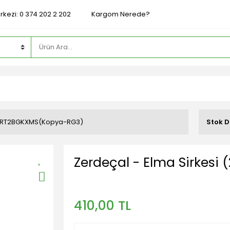
rkezi: 0 374 202 2 202
Kargom Nerede?
RT2BGKXMS(Kopya-RG3)
Stok 
Zerdeçal - Elma Sirkesi (2
410,00 TL