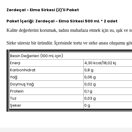
Zerdeçal - Elma Sirkesi (2)'li Paket
Paket İçeriği:
Zerdeçal - Elma Sirkesi 500 mL * 2 adet
Kalite değerlerini korumak, tadını muhafaza etmek için ısı, ışık v
Sirke süresiz bir üründür. İçerisinde tortu ve sirke anası oluşumu gö
Besin Değerleri (100 mL için)
Enerji
4,30 kcal/18,02 kj
Karbonhidrat
0,8 g
Yağ
0,06 g
Doymuş Yağ
0,02 g
Protein
0,1 g
Tuz
0,03 g
Şeker
0 g