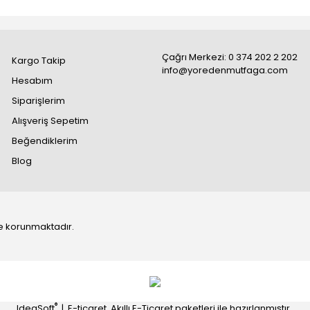
Çağrı Merkezi: 0 374 202 2 202
Kargo Takip
info@yoredenmutfaga.com
Hesabım
Siparişlerim
Alışveriş Sepetim
Beğendiklerim
Blog
 ile korunmaktadır.
®
IdeaSoft
|
E-ticaret
Akıllı E-Ticaret paketleri ile hazırlanmıştır.