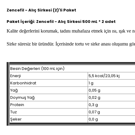
Zencefil - Alıç Sirkesi (2)'li Paket
Paket İçeriği:
Zencefil - Alıç Sirkesi 500 mL * 2 adet
Kalite değerlerini korumak, tadını muhafaza etmek için ısı, ışık v
Sirke süresiz bir üründür. İçerisinde tortu ve sirke anası oluşumu gö
Besin Değerleri (100 mL için)
Enerji
5,5 kcal/23,05 kj
Karbonhidrat
1 g
Yağ
0,05 g
Doymuş Yağ
0,02 g
Protein
0,3 g
Tuz
0,07 g
Şeker
0,0 g