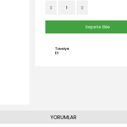
Sepete Ekle
Tavsiye
Et
YORUMLAR