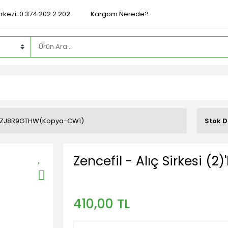
rkezi: 0 374 202 2 202
Kargom Nerede?
ZJ8R9GTHW(Kopya-CW1)
Stok 
Zencefil - Alıç Sirkesi (2)'
410,00 TL