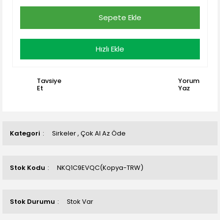
Sepete Ekle
Hızlı Ekle
Tavsiye
Yorum
Et
Yaz
Kategori
Sirkeler
,
Çok Al Az Öde
Stok Kodu
NKQ1C9EVQC(Kopya-TRW)
Stok Durumu
Stok Var