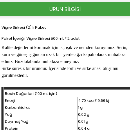
ÜRÜN BİLGİSİ
Vişne Sirkesi (2)'li Paket
Paket İçeriği: Vişne Sirkesi 500 mL * 2 adet
Kalite değerlerini korumak için ısı, ışık ve nemden koruyunuz. Serin,
kuru ve güneş ışığından uzak bir yerde ağzı kapalı olarak muhafaza
ediniz. Buzdolabında muhafaza etmeyiniz.
Sirke süresiz bir üründür. İçerisinde tortu ve sirke anası oluşumu
görülmektedir.
Besin Değerleri (100 mL için)
Enerji
4,70 kcal/19,66 kj
Karbonhidrat
1 g
Yağ
0,02 g
Doymuş Yağ
0,01 g
Protein
0,04 g