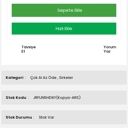
Sepete Ekle
Hızlı Ekle
Tavsiye
Yorum
Et
Yaz
Kategori
Çok Al Az Öde
,
Sirkeler
Stok Kodu
JRFUN5HD6Y(Kopya-ARS)
Stok Durumu
Stok Var