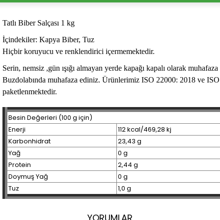
Tatlı Biber Salçası 1 kg
İçindekiler:
Kapya Biber, Tuz
Hiçbir koruyucu ve renklendirici içermemektedir.
Serin, nemsiz ,gün ışığı almayan yerde kapağı kapalı olarak muhafaza 
Buzdolabında muhafaza ediniz. Ürünlerimiz ISO 22000: 2018 ve ISO 
paketlenmektedir.
Besin Değerleri (100 g için)
Enerji
112 kcal/469,28 kj
Karbonhidrat
23,43 g
Yağ
0 g
Protein
2,44 g
Doymuş Yağ
0 g
Tuz
1,0 g
YORUMLAR