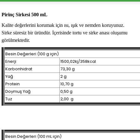
Pirinç Sirkesi 500 mL
Kalite değerlerini korumak için ısı, ışık ve nemden koruyunuz.
Sirke süresiz bir üründür. İçerisinde tortu ve sirke anası oluşumu
görülmektedir.
Besin Değerleri (100 g için)
Enerji
1500,02kj/358kcal
Karbonhidrat
73,30 g
Yağ
2 g
Protein
10,70 g
Doymuş Yağ
0,50 g
Tuz
2,00 g
Besin Değerleri (100 mL için)