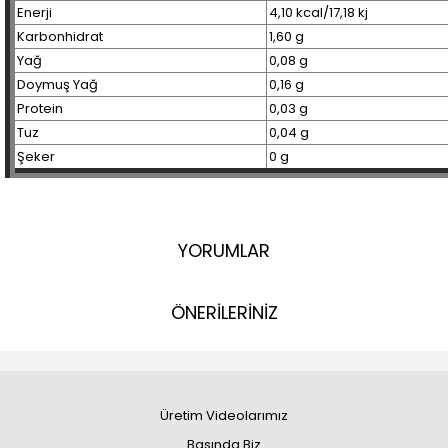
Enerji
4,10 kcal/17,18 kj
Karbonhidrat
1,60 g
Yağ
0,08 g
Doymuş Yağ
0,16 g
Protein
0,03 g
Tuz
0,04 g
Şeker
0 g
YORUMLAR
ÖNERİLERİNİZ
Üretim Videolarımız
Basında Biz