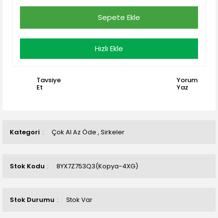
Sepete Ekle
Hızlı Ekle
Tavsiye
Yorum
Et
Yaz
Kategori
Çok Al Az Öde
,
Sirkeler
Stok Kodu
8YX7Z753Q3(Kopya-4XG)
Stok Durumu
Stok Var