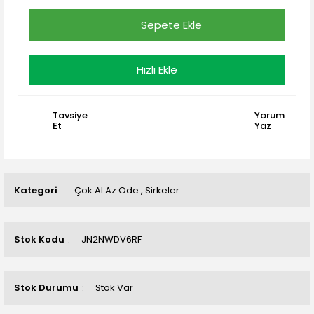
Sepete Ekle
Hızlı Ekle
Tavsiye
Yorum
Et
Yaz
Kategori
Çok Al Az Öde
,
Sirkeler
Stok Kodu
JN2NWDV6RF
Stok Durumu
Stok Var