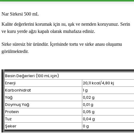
Nar Sirkesi 500 mL
Kalite değerlerini korumak için ısı, ışık ve nemden koruyunuz. Serin
ve kuru yerde ağzı kapalı olarak muhafaza ediniz.
Sirke süresiz bir üründür. İçerisinde tortu ve sirke anası oluşumu
görülmektedir.
Besin Değerleri (100 mL için)
Enerji
20,11 kcal/4,80 kj
Karbonhidrat
1 g
Yağ
0,02 g
Doymuş Yağ
0,01 g
Protein
0,05 g
Tuz
0,04 g
Şeker
0 g