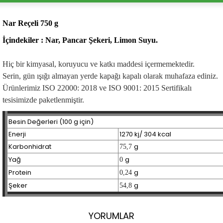
Nar Reçeli 750 g
İçindekiler :
Nar, Pancar Şekeri, Limon Suyu.
Hiç bir kimyasal, koruyucu ve katkı maddesi içermemektedir.
Serin, gün ışığı almayan yerde kapağı kapalı olarak muhafaza ediniz.
Ürünlerimiz ISO 22000: 2018 ve ISO 9001: 2015 Sertifikalı
tesisimizde paketlenmiştir.
Besin Değerleri (100 g için)
Enerji
1270 kj/ 304 kcal
Karbonhidrat
g
75,7
Yağ
g
0
Protein
g
0,24
Şeker
g
54,8
YORUMLAR