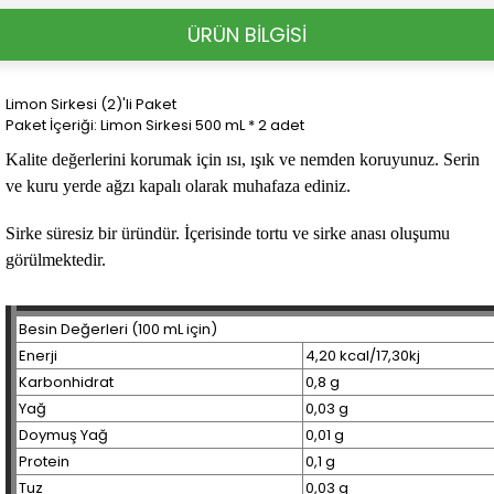
ÜRÜN BİLGİSİ
Limon Sirkesi (2)'li Paket
Paket İçeriği: Limon Sirkesi 500 mL * 2 adet
Kalite değerlerini korumak için ısı, ışık ve nemden koruyunuz. Serin
ve kuru yerde ağzı kapalı olarak muhafaza ediniz.
Sirke süresiz bir üründür. İçerisinde tortu ve sirke anası oluşumu
görülmektedir.
Besin Değerleri (100 mL için)
Enerji
4,20 kcal/17,30kj
Karbonhidrat
0,8 g
Yağ
0,03 g
Doymuş Yağ
0,01 g
Protein
0,1 g
Tuz
0,03 g