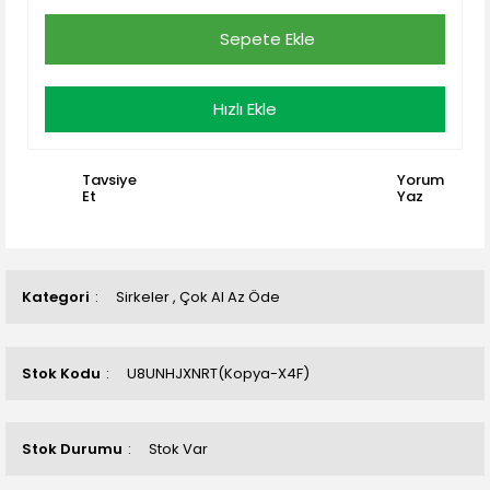
Sepete Ekle
Hızlı Ekle
Tavsiye
Yorum
Et
Yaz
Kategori
Sirkeler
,
Çok Al Az Öde
Stok Kodu
U8UNHJXNRT(Kopya-X4F)
Stok Durumu
Stok Var