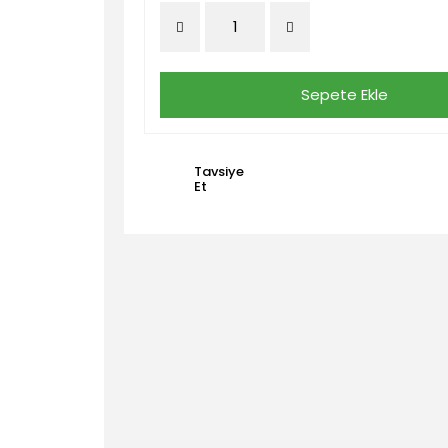
Sepete Ekle
Tavsiye
Et