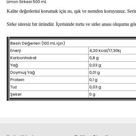
Limon Sirkesi 500 mL
Kalite değerlerini korumak için ısı, ışık ve nemden koruyunuz. Seri
Sirke süresiz bir üründür. İçerisinde tortu ve sirke anası oluşumu gö
Besin Değerleri (100 mL için)
Enerji
4,20 kcal/17,30kj
Karbonhidrat
0,8 g
Yağ
0,03 g
Doymuş Yağ
0,01 g
Protein
0,1 g
Tuz
0,03 g
Şeker
0 g