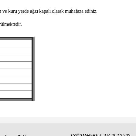
n ve kuru yerde ağzı kapalı olarak muhafaza ediniz.
rülmektedir.
Çağrı Merkezi: 0 374 202 2 202