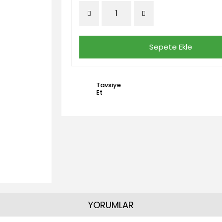
Sepete Ekle
Tavsiye
Et
YORUMLAR