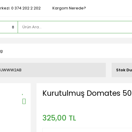
rkezi: 0 374 202 2 202
Kargom Nerede?
 g
JJWWW2AB
Stok D
Kurutulmuş Domates 50
325,00 TL