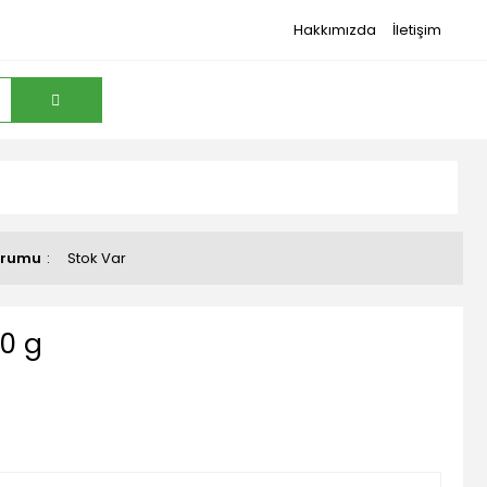
Hakkımızda
İletişim
urumu
Stok Var
0 g