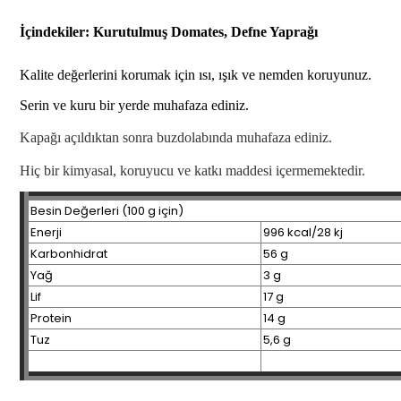
İçindekiler: Kurutulmuş Domates, Defne Yaprağı
Kalite değerlerini korumak için ısı, ışık ve nemden koruyunuz.
Serin ve kuru bir yerde muhafaza ediniz.
Kapağı açıldıktan sonra buzdolabında muhafaza ediniz.
Hiç bir kimyasal, koruyucu ve katkı maddesi içermemektedir.
Besin Değerleri (100 g için)
Enerji
996 kcal/28 kj
Karbonhidrat
56 g
Yağ
3 g
Lif
17 g
Protein
14 g
Tuz
5,6 g