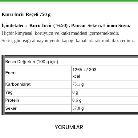
Kuru İncir Reçeli 750 g
İçindekiler :
Kuru İncir ( %50) , Pancar Şekeri, Limon Suyu.
Hiçbir kimyasal, koruyucu ve katkı maddesi içermemektedir.
Serin, gün ışığı almayan yerde kapağı kapalı olarak muhafaza ediniz.
Besin Değerleri (100 g için)
1265 kj/ 303
Enerji
kcal
Karbonhidrat
g
75,1
Yağ
g
0
Protein
g
0,6
Şeker
g
57,8
YORUMLAR