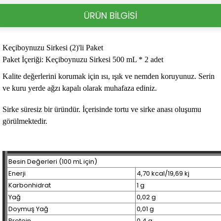
ÜRÜN BİLGİSİ
Keçiboynuzu Sirkesi (2)'li Paket
Paket İçeriği:
Keçiboynuzu Sirkesi 500 mL * 2 adet
Kalite değerlerini korumak için ısı, ışık ve nemden koruyunuz. Serin
ve kuru yerde ağzı kapalı olarak muhafaza ediniz.
Sirke süresiz bir üründür. İçerisinde tortu ve sirke anası oluşumu
görülmektedir.
Besin Değerleri (100 mL için)
Enerji
4,70 kcal/19,69 kj
Karbonhidrat
1 g
Yağ
0,02 g
Doymuş Yağ
0,01 g
Protein
0,4 g