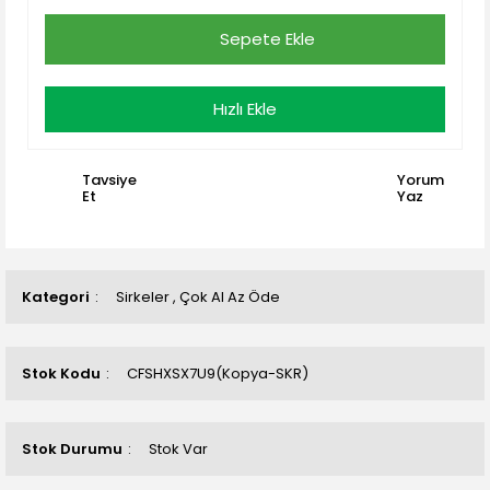
Sepete Ekle
Hızlı Ekle
Tavsiye
Yorum
Et
Yaz
Kategori
Sirkeler
,
Çok Al Az Öde
Stok Kodu
CFSHXSX7U9(Kopya-SKR)
Stok Durumu
Stok Var