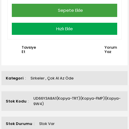
Sepete Ekle
Hızlı Ekle
Tavsiye
Yorum
Et
Yaz
Kategori
Sirkeler
,
Çok Al Az Öde
UD66Y3A8A1(Kopya-TRT)(Kopya-FMP)(Kopya-
Stok Kodu
9W4)
Stok Durumu
Stok Var