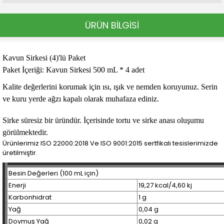
ÜRÜN BİLGİSİ
Kavun Sirkesi (4)'lü Paket
Paket İçeriği:
Kavun Sirkesi
500 mL * 4 adet
Kalite değerlerini korumak için ısı, ışık ve nemden koruyunuz. Serin
ve kuru yerde ağzı kapalı olarak muhafaza ediniz.
Sirke süresiz bir üründür. İçerisinde tortu ve sirke anası oluşumu
görülmektedir.
Ürünlerimiz ISO 22000:2018 Ve ISO 9001:2015 sertfikalı tesislerimizde
üretilmiştir.
Besin Değerleri (100 mL için)
Enerji
19,27 kcal/4,60 kj
Karbonhidrat
1 g
Yağ
0,04 g
Doymuş Yağ
0,02 g