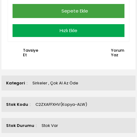
Sepete Ekle
Hızlı Ekle
Tavsiye
Yorum
Et
Yaz
Kategori
Sirkeler
,
Çok Al Az Öde
Stok Kodu
C2ZXAFFXHV(Kopya-ALW)
Stok Durumu
Stok Var