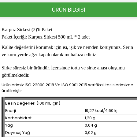
ÜRÜN BİLGİSİ
Karpuz Sirkesi (2)'li Paket
Paket İçeriği:
Karpuz Sirkesi
500 mL * 2 adet
Kalite değerlerini korumak için ısı, ışık ve nemden koruyunuz. Serin
ve kuru yerde ağzı kapalı olarak muhafaza ediniz.
Sirke süresiz bir üründür. İçerisinde tortu ve sirke anası oluşumu
görülmektedir.
Ürünlerimiz ISO 22000:2018 Ve ISO 9001:2015 sertfikalı tesislerimizde
üretilmiştir.
Besin Değerleri (100 mL için)
Enerji
19,27 kcal/4,60 kj
Karbonhidrat
1,20 g
Yağ
0,04 g
Doymuş Yağ
0,02 g