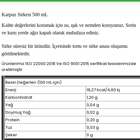
Karpuz Sirkesi 500 mL
Kalite değerlerini korumak için ısı, ışık ve nemden koruyunuz. Serin
ve kuru yerde ağzı kapalı olarak muhafaza ediniz.
Sirke süresiz bir üründür. İçerisinde tortu ve sirke anası oluşumu
görülmektedir.
Ürünlerimiz ISO 22000:2018 Ve ISO 9001:2015 sertfikalı tesislerimizde
üretilmiştir.
Besin Değerleri (100 mL için)
Enerji
19,27 kcal/4,60 kj
Karbonhidrat
1,20 g
Yağ
0,04 g
Doymuş Yağ
0,02 g
Protein
0,20 g
Tuz
0,03 g
Şeker
0 g