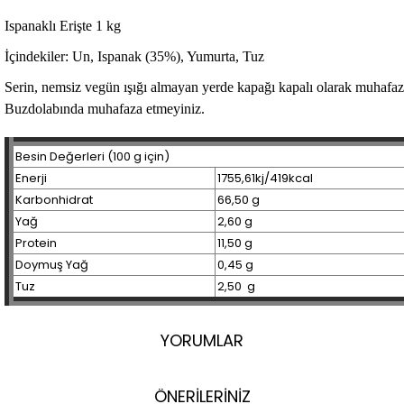
Ispanaklı Erişte 1 kg
İçindekiler: Un, Ispanak (35%), Yumurta, Tuz
Serin, nemsiz vegün ışığı almayan yerde kapağı kapalı olarak muhafaz
Buzdolabında muhafaza etmeyiniz.
Besin Değerleri (100 g için)
Enerji
1755,61kj/419kcal
Karbonhidrat
66,50 g
Yağ
2,60 g
Protein
11,50 g
Doymuş Yağ
0,45 g
Tuz
2,50 g
YORUMLAR
ÖNERİLERİNİZ