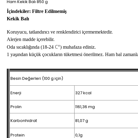
Ham Kekik Balı 850 g
İçindekiler: Filtre Edilmemiş
Kekik Balı
Koruyucu, tatlandırıcı ve renklendirici içermemektedir.
Alerjen madde içerebilir.
C°
Oda sıcaklığında (18-24
) muhafaza ediniz.
1 yaşından küçük çocukların tüketmesi önerilmez. Ham bal zamanla do
Besin Değerleri (100 g için)
Enerji
327 kcal
Prolin
1161,36 mg
Karbonhidrat
81,07 g
Protein
0,1g