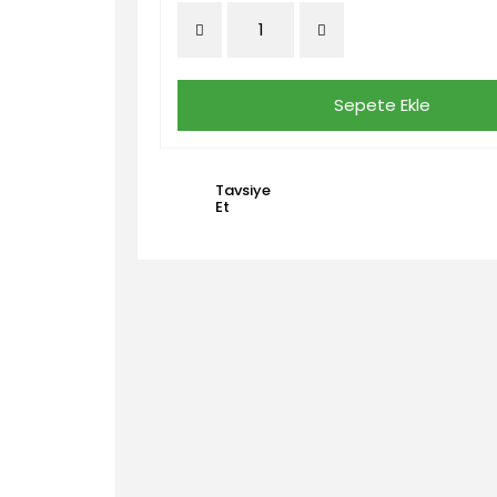
Sepete Ekle
Tavsiye
Et