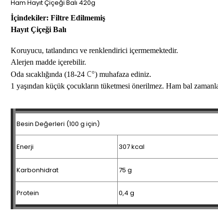
Ham Hayıt Çiçeği Balı 420g
İçindekiler: Filtre Edilmemiş
Hayıt Çiçeği Balı
Koruyucu, tatlandırıcı ve renklendirici içermemektedir.
Alerjen madde içerebilir.
C°
Oda sıcaklığında (18-24
) muhafaza ediniz.
1 yaşından küçük çocukların tüketmesi önerilmez. Ham bal zamanla do
Besin Değerleri (100 g için)
Enerji
307 kcal
Karbonhidrat
75 g
Protein
0,4 g