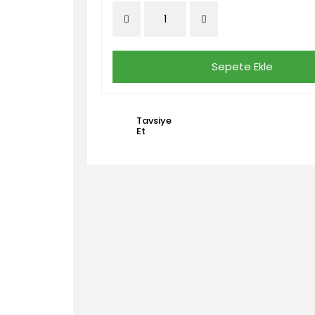
Sepete Ekle
Tavsiye
Et