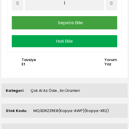
Sepete Ekle
Hızlı Ekle
Tavsiye
Yorum
Et
Yaz
Kategori
Çok Al Az Öde
,
Arı Ürünleri
Stok Kodu
MQ3DRZZRE8(Kopya-AWP)(Kopya-XR2)