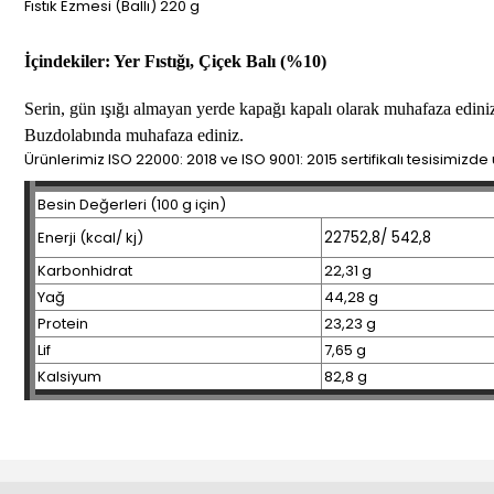
Fıstık Ezmesi (Ballı) 220 g
İçindekiler: Yer Fıstığı, Çiçek Balı (%10)
Serin, gün ışığı almayan yerde kapağı kapalı olarak muhafaza edini
Buzdolabında muhafaza ediniz.
Ürünlerimiz ISO 22000: 2018 ve ISO 9001: 2015 sertifikalı tesisimizde
Besin Değerleri (100 g için)
Enerji (kcal/ kj)
22752,8/ 542,8
Karbonhidrat
22,31 g
Yağ
44,28 g
Protein
23,23 g
Lif
7,65 g
Kalsiyum
82,8 g