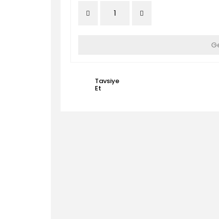
Ge
Tavsiye
Et