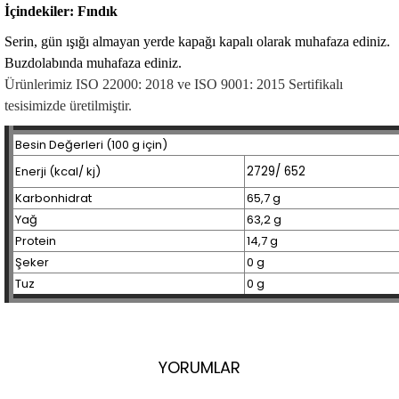
İçindekiler: Fındık
Serin, gün ışığı almayan yerde kapağı kapalı olarak muhafaza ediniz.
Buzdolabında muhafaza ediniz.
Ürünlerimiz ISO 22000: 2018 ve ISO 9001: 2015 Sertifikalı
tesisimizde üretilmiştir.
Besin Değerleri (100 g için)
Enerji (kcal/ kj)
2729/ 652
Karbonhidrat
65,7 g
Yağ
63,2 g
Protein
14,7 g
Şeker
0 g
Tuz
0 g
YORUMLAR