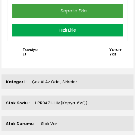
Sepete Ekle
Hızlı Ekle
Tavsiye
Yorum
Et
Yaz
Kategori
Çok Al Az Öde
,
Sirkeler
Stok Kodu
HPR9A7HJHM(Kopya-6VQ)
Stok Durumu
Stok Var