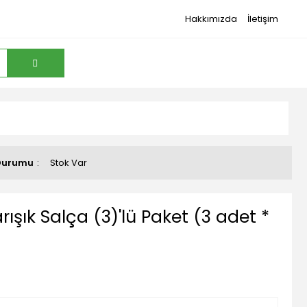
Hakkımızda
İletişim
Durumu
Stok Var
ışık Salça (3)'lü Paket (3 adet *