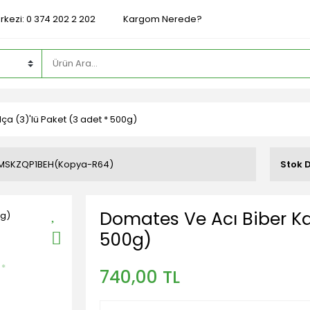
rkezi: 0 374 202 2 202
Kargom Nerede?
ça (3)'lü Paket (3 adet * 500g)
MSKZQP1BEH(Kopya-R64)
Stok 
Domates Ve Acı Biber Kar
500g)
740,00 TL