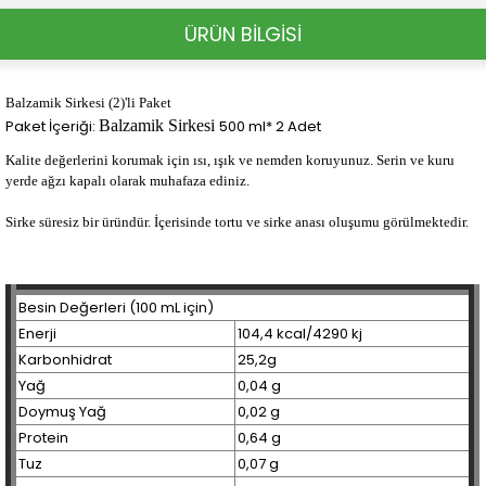
ÜRÜN BİLGİSİ
Balzamik Sirkesi (2)'li Paket
Paket İçeriği:
Balzamik Sirkesi
500 ml* 2 Adet
Kalite değerlerini korumak için ısı, ışık ve nemden koruyunuz. Serin ve kuru
yerde ağzı kapalı olarak muhafaza ediniz.
Sirke süresiz bir üründür. İçerisinde tortu ve sirke anası oluşumu görülmektedir.
Besin Değerleri (100 mL için)
Enerji
104,4 kcal/4290 kj
Karbonhidrat
25,2g
Yağ
0,04 g
Doymuş Yağ
0,02 g
Protein
0,64 g
Tuz
0,07 g