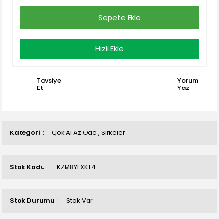
Sepete Ekle
Hızlı Ekle
Tavsiye
Yorum
Et
Yaz
Kategori
Çok Al Az Öde
,
Sirkeler
Stok Kodu
KZM8YFXKT4
Stok Durumu
Stok Var