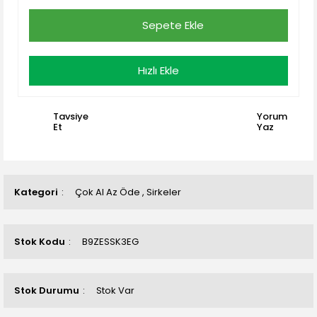
Sepete Ekle
Hızlı Ekle
Tavsiye
Yorum
Et
Yaz
Kategori
Çok Al Az Öde
,
Sirkeler
Stok Kodu
B9ZESSK3EG
Stok Durumu
Stok Var