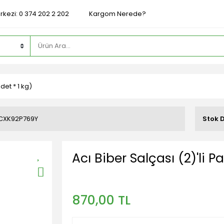
rkezi: 0 374 202 2 202
Kargom Nerede?
det * 1 kg)
CXK92P769Y
Stok 
Acı Biber Salçası (2)'li P
870,00 TL