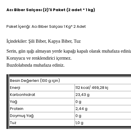
Acı Biber Salçası (2)'li Paket (2 adet * 1 kg)
Paket İçeriği: Acı Biber Salçası 1 Kg* 2 Adet
İçindekiler:
Şili Biber, Kapya Biber, Tuz
Serin, gün ışığı almayan yerde kapağı kapalı olarak muhafaza edini
Koruyucu ve renklendirici içermez.
Buzdolabında muhafaza ediniz.
Besin Değerleri (100 g için)
Enerji
112 kcal/ 469,28 kj
Karbonhidrat
23,43 g
Yağ
0 g
Protein
2,44 g
Doymuş Yağ
0 g
Tuz
1,0 g