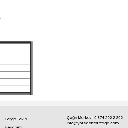
z.
Çağrı Merkezi: 0 374 202 2 202
Kargo Takip
info@yoredenmutfaga.com
Hesabım