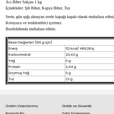
Acı Biber Salçası 1 kg
İçindekiler:
Şili Biber, Kapya Biber, Tuz
Serin, gün ışığı almayan yerde kapağı kapalı olarak muhafaza edini
Koruyucu ve renklendirici içermez.
Buzdolabında muhafaza ediniz.
Besin Değerleri (100 g için)
Enerji
112 kcal/ 469,28 kj
Karbonhidrat
23,43 g
Yağ
0 g
Protein
2,44 g
Doymuş Yağ
0 g
Tuz
1,0 g
Üretim Videolarımız
Gizlilik ve Güvenlik
Basında Biz
Satış Sözleşmesi